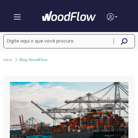
Início
Blog WoodFlow