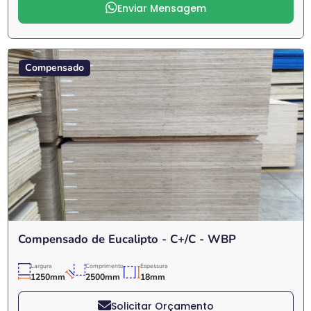
Enviar Mensagem
Compensado
Compensado de Eucalipto - C+/C - WBP
Largura
Comprimento
Espessura
1250mm
2500mm
18mm
Solicitar Orçamento