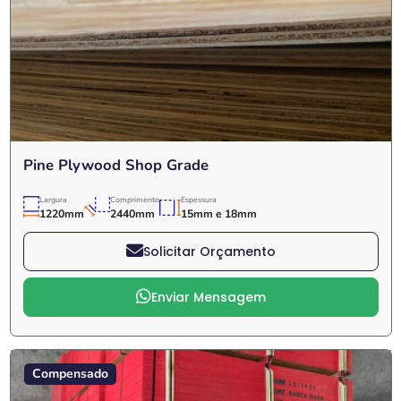
Pine Plywood Shop Grade
Largura
Comprimento
Espessura
1220mm
2440mm
15mm e 18mm
Solicitar Orçamento
Enviar Mensagem
Compensado