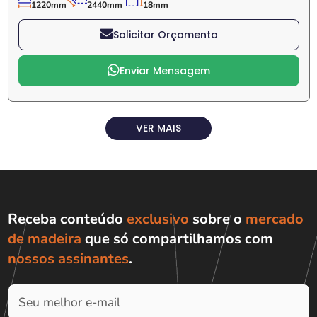
1220mm
2440mm
18mm
Solicitar Orçamento
Enviar Mensagem
VER MAIS
Receba conteúdo
exclusivo
sobre o
mercado
de madeira
que só compartilhamos com
nossos assinantes
.