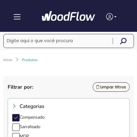
Início
Produtos
Filtrar por:
Limpar filtros
Categorias
Compensado
Sarrafeado
MDP