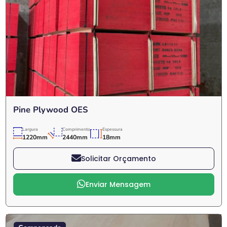
Pine Plywood OES
Largura
Comprimento
Espessura
1220mm
2440mm
18mm
Solicitar Orçamento
Enviar Mensagem