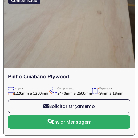
Compensado
Pinho Cuiabano Plywood
Largura
Comprimento
Espessura
1220mm e 1250mm
2440mm e 2500mm
9mm a 18mm
Solicitar Orçamento
Enviar Mensagem