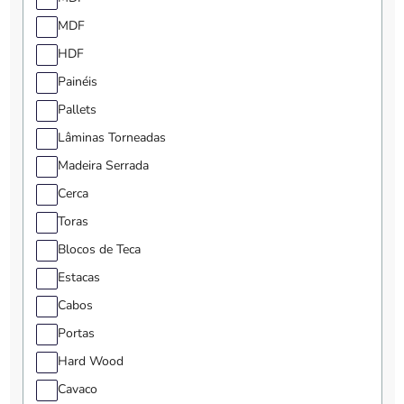
MDF
HDF
Painéis
Pallets
Lâminas Torneadas
Madeira Serrada
Cerca
Toras
Blocos de Teca
Estacas
Cabos
Portas
Hard Wood
Cavaco