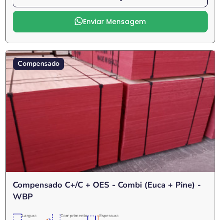
Enviar Mensagem
Compensado
Compensado C+/C + OES - Combi (Euca + Pine) -
WBP
Largura
Comprimento
Espessura