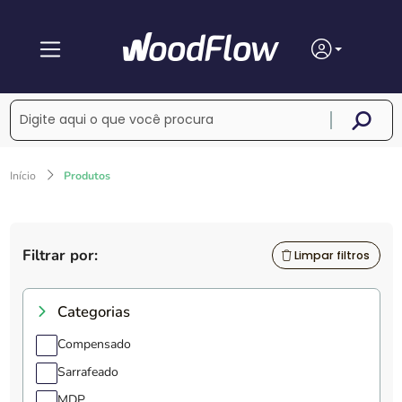
Início
Produtos
Filtrar por:
Limpar filtros
Categorias
Compensado
Sarrafeado
MDP