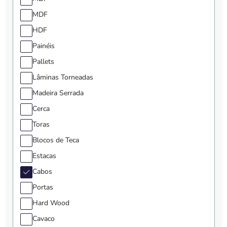
MDF
HDF
Painéis
Pallets
Lâminas Torneadas
Madeira Serrada
Cerca
Toras
Blocos de Teca
Estacas
Cabos
Portas
Hard Wood
Cavaco