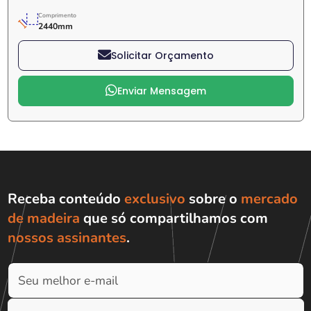
Comprimento
2440mm
Solicitar Orçamento
Enviar Mensagem
Receba conteúdo
exclusivo
sobre o
mercado
de madeira
que só compartilhamos com
nossos assinantes
.