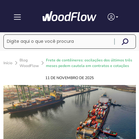
Blog
Frete de contêineres: oscilações dos últimos três
Início
WoodFlow
meses pedem cautela em contratos e cotações
11 DE NOVEMBRO DE 2025