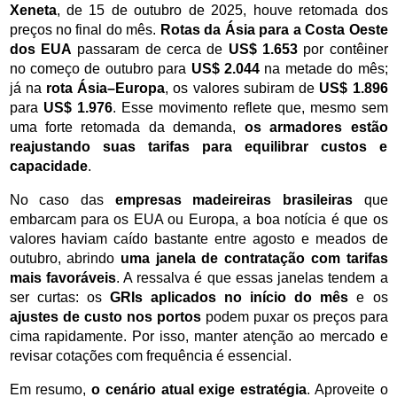
Xeneta
, de 15 de outubro de 2025, houve retomada dos 
preços no final do mês. 
Rotas da Ásia para a Costa Oeste 
dos EUA
 passaram de cerca de 
US$ 1.653
 por contêiner 
no começo de outubro para 
US$ 2.044
 na metade do mês; 
já na 
rota Ásia–Europa
, os valores subiram de 
US$ 1.896
para 
US$ 1.976
. Esse movimento reflete que, mesmo sem 
uma forte retomada da demanda, 
os armadores estão 
reajustando suas tarifas para equilibrar custos e 
capacidade
.
No caso das 
empresas madeireiras brasileiras
 que 
embarcam para os EUA ou Europa, a boa notícia é que os 
valores haviam caído bastante entre agosto e meados de 
outubro, abrindo 
uma janela de contratação com tarifas 
mais favoráveis
. A ressalva é que essas janelas tendem a 
ser curtas: os 
GRIs aplicados no início do mês
 e os 
ajustes de custo nos portos
 podem puxar os preços para 
cima rapidamente. Por isso, manter atenção ao mercado e 
revisar cotações com frequência é essencial.
Em resumo, 
o cenário atual exige estratégia
. Aproveite o 