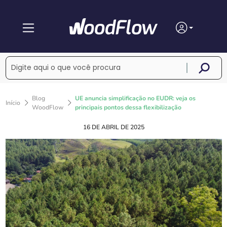
Blog
UE anuncia simplificação no EUDR: veja os
Início
WoodFlow
principais pontos dessa flexibilização
16 DE ABRIL DE 2025