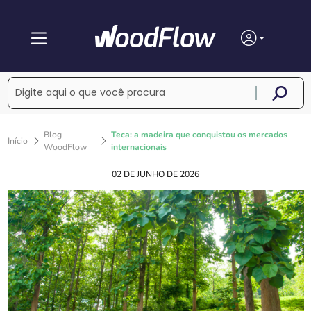
Blog
Teca: a madeira que conquistou os mercados
Início
WoodFlow
internacionais
02 DE JUNHO DE 2026