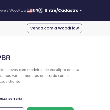
EN
Entre/Cadastro
obre a WoodFlow
Venda com a WoodFlow
PBR
tes novos com madeiras de eucalipto de alta
uzimos vários modelos de acordo com a
ada cliente.
ouza serraria