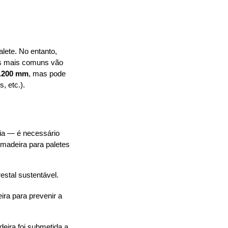
lete. No entanto, 
as mais comuns vão 
1.200 mm
, mas pode 
, etc.).
a — é necessário 
madeira para paletes 
estal sustentável.
ra para prevenir a 
deira foi submetida a 