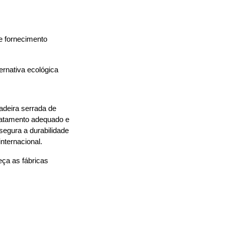
e fornecimento 
ernativa ecológica 
deira serrada de 
ratamento adequado e 
gura a durabilidade 
nternacional.
ça as fábricas 