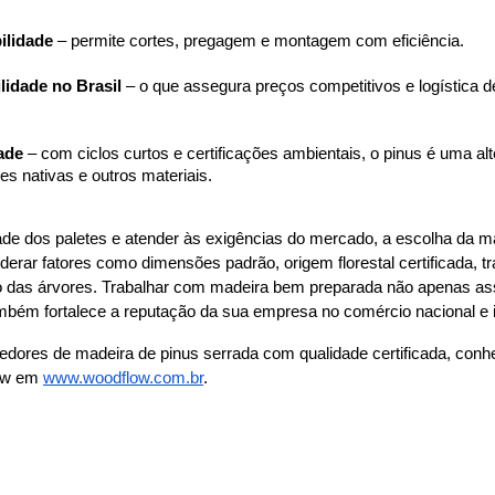
ilidade
 – permite cortes, pregagem e montagem com eficiência.
ilidade no Brasil
 – o que assegura preços competitivos e logística d
ade
 – com ciclos curtos e certificações ambientais, o pinus é uma alt
es nativas e outros materiais.
dade dos paletes e atender às exigências do mercado, a escolha da ma
iderar fatores como dimensões padrão, origem florestal certificada, t
 das árvores. Trabalhar com madeira bem preparada não apenas asse
bém fortalece a reputação da sua empresa no comércio nacional e i
dores de madeira de pinus serrada com qualidade certificada, conhe
ow em
www.woodflow.com.br
.