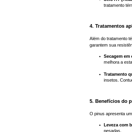
tratamento té
4. Tratamentos ap
Além do tratamento té
garantem sua resistên
Secagem em es
melhora a esta
Tratamento q
insetos. Contu
5. Benefícios do p
O pinus apresenta uma
Leveza com b
pesadas.