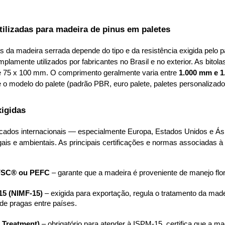
.
tilizadas para madeira de pinus em paletes
 da madeira serrada depende do tipo e da resistência exigida pelo pa
plamente utilizados por fabricantes no Brasil e no exterior. As bitol
 75 x 100 mm. O comprimento geralmente varia entre 
1.000 mm e 
 o modelo do palete (padrão PBR, euro palete, paletes personalizados
xigidas
cados internacionais — especialmente Europa, Estados Unidos e Ási
gais e ambientais. As principais certificações e normas associadas à 
 FSC® ou PEFC
 – garante que a madeira é proveniente de manejo flor
5 (NIMF-15)
 – exigida para exportação, regula o tratamento da madei
de pragas entre países.
 Treatment)
 – obrigatório para atender à ISPM-15, certifica que a ma