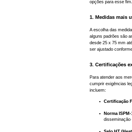
opções para esse fim
1. Medidas mais u
A escolha das medidas
alguns padrões são am
desde 25 x 75 mm até
ser ajustado conforme
3. Certificações e
Para atender aos mer
cumprir exigências le
incluem:
Certificação
Norma ISPM-1
disseminação 
Selo HT (Heat