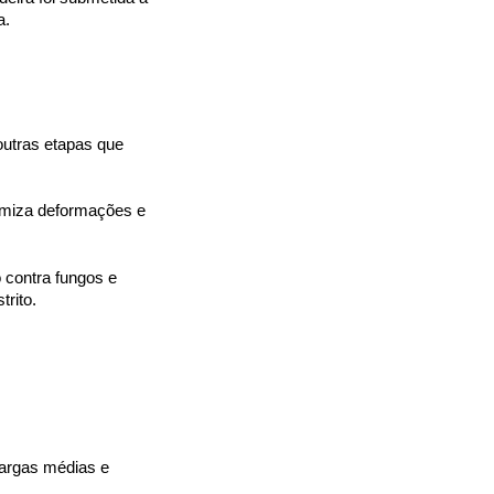
a.
utras etapas que 
imiza deformações e 
 contra fungos e 
rito.
cargas médias e 