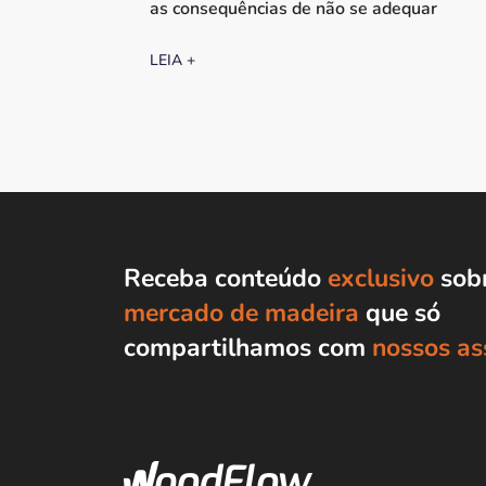
as consequências de não se adequar
LEIA +
Receba conteúdo
exclusivo
sobr
mercado de madeira
que só
compartilhamos com
nossos as